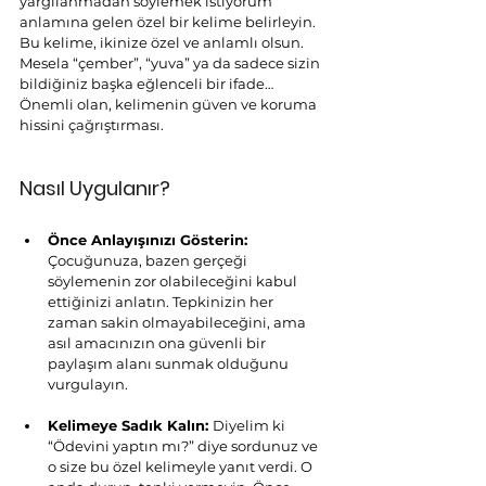
yargılanmadan söylemek istiyorum” 
anlamına gelen özel bir kelime belirleyin. 
Bu kelime, ikinize özel ve anlamlı olsun. 
Mesela “çember”, “yuva” ya da sadece sizin 
bildiğiniz başka eğlenceli bir ifade… 
Önemli olan, kelimenin güven ve koruma 
hissini çağrıştırması.
Nasıl Uygulanır?
Önce Anlayışınızı Gösterin: 
Çocuğunuza, bazen gerçeği 
söylemenin zor olabileceğini kabul 
ettiğinizi anlatın. Tepkinizin her 
zaman sakin olmayabileceğini, ama 
asıl amacınızın ona güvenli bir 
paylaşım alanı sunmak olduğunu 
vurgulayın.
Kelimeye Sadık Kalın: 
Diyelim ki 
“Ödevini yaptın mı?” diye sordunuz ve 
o size bu özel kelimeyle yanıt verdi. O 