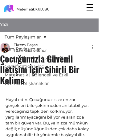
Matematik KULÜBÜ
Yazı
Tüm Paylaşımlar
Ekrem Başarı
Tüm Paylaşımlar
1 dakikada okunur
Çocuğunuzla Güvenli
Yaratıcı Çocuk Yetiştirme Sanatı
İletişim İçin Sihirli Bir
Gamification Blog
Matematik | Eğlenceli ve Etkili
Kelime
Üretken Alışkanlıklar
Hayal edin: Çocuğunuz, size en zor 
gerçekleri bile çekinmeden anlatabiliyor. 
Vereceğiniz tepkiden korkmuyor, 
yargılanmayacağını biliyor ve aranızda 
tam bir güven var. Bu, yalnızca mümkün 
değil; düşündüğünüzden çok daha kolay 
uygulanabilir bir yöntemle başlayabilir.