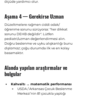
ölçüde yardımcı olur.
Aşama 4 — Gerekirse Uzman
Düzeltmelere rağmen ciddi odak/
öğrenme sorunu sürüyorsa: "her dikkat 
sorunu DEHB değildir". Lütfen 
pediatri/uzman değerlendirmesi alın. 
Doğru beslenme ve uyku alışkanlığı bunu 
dışlamaz
; çoğu durumda ilk ve en kolay 
basamaktır.
Alanda yapılan araştırmalar ve 
bulgular
Kahvaltı → matematik performansı
USDA / Arkansas Çocuk Beslenme 
Merkezi’nin 81 çocukla yaptığı 
çalışmada, 
kahvaltı yapan 
çocukların
 art arda matematik 
problemlerini 
kahvaltı 