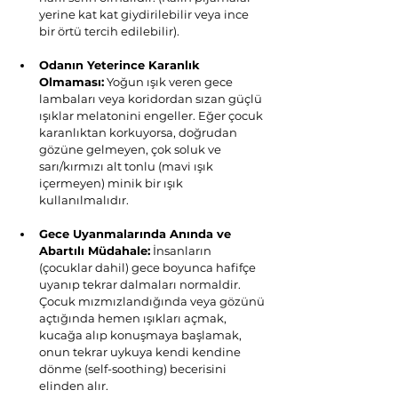
yerine kat kat giydirilebilir veya ince 
bir örtü tercih edilebilir).
Odanın Yeterince Karanlık 
Olmaması:
 Yoğun ışık veren gece 
lambaları veya koridordan sızan güçlü 
ışıklar melatonini engeller. Eğer çocuk 
karanlıktan korkuyorsa, doğrudan 
gözüne gelmeyen, çok soluk ve 
sarı/kırmızı alt tonlu (mavi ışık 
içermeyen) minik bir ışık 
kullanılmalıdır.
Gece Uyanmalarında Anında ve 
Abartılı Müdahale:
 İnsanların 
(çocuklar dahil) gece boyunca hafifçe 
uyanıp tekrar dalmaları normaldir. 
Çocuk mızmızlandığında veya gözünü 
açtığında hemen ışıkları açmak, 
kucağa alıp konuşmaya başlamak, 
onun tekrar uykuya kendi kendine 
dönme (self-soothing) becerisini 
elinden alır.