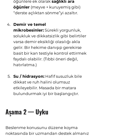
öğünlere ek olarak 
sağlıklı ara 
öğünler
 (meyve + kuruyemiş gibi) 
“derste açlıktan sönme”yi azaltır.
Demir ve temel 
mikrobesinler:
 Sürekli yorgunluk, 
solukluk ve dikkatsizlik gibi belirtiler 
varsa demir eksikliği olasılığı akla 
gelir. Bir hekime danışıp gerekirse 
basit bir kan testiyle kontrol ettirmek 
faydalı olabilir. (Tıbbi öneri değil, 
hatırlatma.)
Su / hidrasyon:
 Hafif susuzluk bile 
dikkat ve ruh halini olumsuz 
etkileyebilir. Masada bir matara 
bulundurmak iyi bir başlangıçtır.
Aşama 2 — Uyku
Beslenme konusunu düzene koyma 
noktasında bir uzmandan destek almanız 