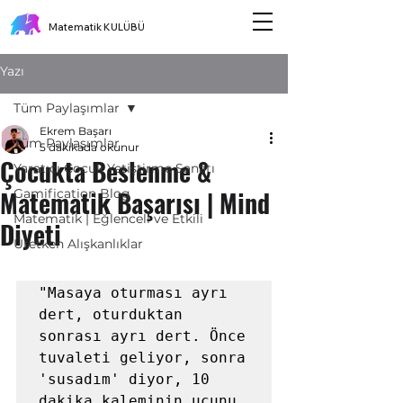
Matematik KULÜBÜ
Yazı
Tüm Paylaşımlar
Ekrem Başarı
Tüm Paylaşımlar
5 dakikada okunur
Çocukta Beslenme &
Yaratıcı Çocuk Yetiştirme Sanatı
Matematik Başarısı | Mind
Gamification Blog
Matematik | Eğlenceli ve Etkili
Diyeti
Üretken Alışkanlıklar
"Masaya oturması ayrı 
dert, oturduktan 
sonrası ayrı dert. Önce  
tuvaleti geliyor, sonra 
'susadım' diyor, 10 
dakika kaleminin ucunu 