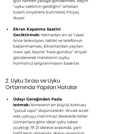
gün hemen yatağa göndermek. Beyin 
"uyku vaktinin geldiğini" anlatan 
tutarlı sinyallere (rutinlere) ihtiyaç 
duyar.
Ekran Kapatma Saatini 
Geciktirmek:
 Yatmadan en az 1 saat 
önce televizyon, tablet ve telefonun 
kapanmaması. Ekranlardan yayılan 
mavi ışık, beyne "hala gündüz" sinyali 
göndererek melatonin (uyku 
hormonu) salgılanmasını baskılar.
2. Uyku Sırası ve Uyku 
Ortamında Yapılan Hatalar
Odayı Gereğinden Fazla 
Isıtmak:
 Annelerin en büyük korkusu 
"çocuk üşür" düşüncesidir. Ancak sıcak 
oda uykuyu inanılmaz derecede böler. 
Uzmanlara göre ideal uyku odası 
sıcaklığı 19-21 derece arasında, yani 
hafif serin olmalıdır. (Kalın pijamalar 