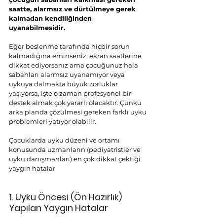
saatte, alarmsız ve dürtülmeye gerek 
kalmadan kendiliğinden 
uyanabilmesidir.
Eğer beslenme tarafında hiçbir sorun 
kalmadığına eminseniz, ekran saatlerine 
dikkat ediyorsanız ama çocuğunuz hala 
sabahları alarmsız uyanamıyor veya 
uykuya dalmakta büyük zorluklar 
yaşıyorsa, işte o zaman profesyonel bir 
destek almak çok yararlı olacaktır. Çünkü 
arka planda çözülmesi gereken farklı uyku 
problemleri yatıyor olabilir.
Çocuklarda uyku düzeni ve ortamı 
konusunda uzmanların (pediyatristler ve 
uyku danışmanları) en çok dikkat çektiği 
yaygın hatalar
1. Uyku Öncesi (Ön Hazırlık) 
Yapılan Yaygın Hatalar