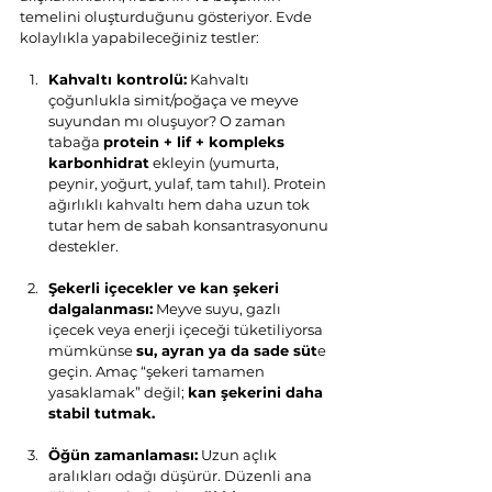
temelini oluşturduğunu gösteriyor. Evde 
kolaylıkla yapabileceğiniz testler:
Kahvaltı kontrolü:
 Kahvaltı 
çoğunlukla simit/poğaça ve meyve 
suyundan mı oluşuyor? O zaman 
tabağa 
protein + lif + kompleks 
karbonhidrat
 ekleyin (yumurta, 
peynir, yoğurt, yulaf, tam tahıl). Protein 
ağırlıklı kahvaltı hem daha uzun tok 
tutar hem de sabah konsantrasyonunu 
destekler.
Şekerli içecekler ve kan şekeri 
dalgalanması:
 Meyve suyu, gazlı 
içecek veya enerji içeceği tüketiliyorsa 
mümkünse 
su, ayran ya da sade süt
e 
geçin. Amaç “şekeri tamamen 
yasaklamak” değil; 
kan şekerini daha 
stabil tutmak.
Öğün zamanlaması:
 Uzun açlık 
aralıkları odağı düşürür. Düzenli ana 