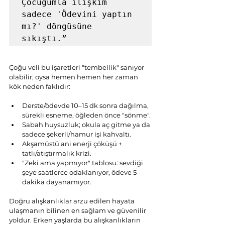
Çocuğumla ilişkim 
sadece 'Ödevini yaptın 
mı?' döngüsüne 
sıkıştı.”
Çoğu veli bu işaretleri "tembellik" sanıyor 
olabilir; oysa hemen hemen her zaman 
kök neden faklıdır:
Derste/ödevde 10–15 dk sonra dağılma, 
sürekli esneme, öğleden önce "sönme".
Sabah huysuzluk; okula aç gitme ya da 
sadece şekerli/hamur işi kahvaltı.
Akşamüstü ani enerji çöküşü + 
tatlı/atıştırmalık krizi.
"Zeki ama yapmıyor" tablosu: sevdiği 
şeye saatlerce odaklanıyor, ödeve 5 
dakika dayanamıyor.
Doğru alışkanlıklar arzu edilen hayata 
ulaşmanın bilinen en sağlam ve güvenilir 
yoldur. Erken yaşlarda bu alışkanlıkların 