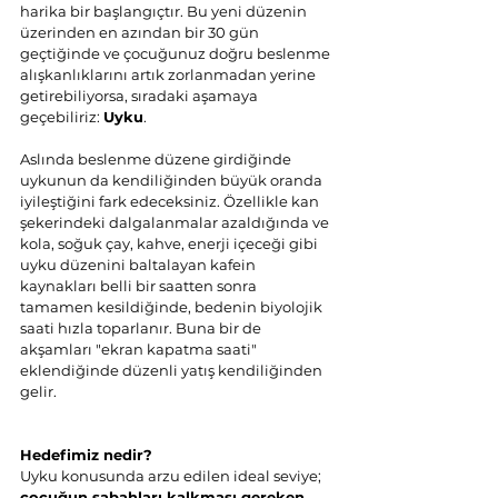
harika bir başlangıçtır. Bu yeni düzenin 
üzerinden en azından bir 30 gün 
geçtiğinde ve çocuğunuz doğru beslenme 
alışkanlıklarını artık zorlanmadan yerine 
getirebiliyorsa, sıradaki aşamaya 
geçebiliriz: 
Uyku
.
Aslında beslenme düzene girdiğinde 
uykunun da kendiliğinden büyük oranda 
iyileştiğini fark edeceksiniz. Özellikle kan 
şekerindeki dalgalanmalar azaldığında ve 
kola, soğuk çay, kahve, enerji içeceği gibi 
uyku düzenini baltalayan kafein 
kaynakları belli bir saatten sonra 
tamamen kesildiğinde, bedenin biyolojik 
saati hızla toparlanır. Buna bir de 
akşamları "ekran kapatma saati" 
eklendiğinde düzenli yatış kendiliğinden 
gelir.
Hedefimiz nedir?
Uyku konusunda arzu edilen ideal seviye; 
çocuğun sabahları kalkması gereken 