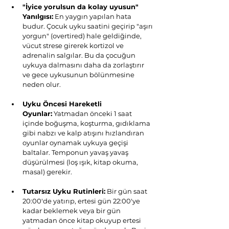
"İyice yorulsun da kolay uyusun" 
Yanılgısı:
 En yaygın yapılan hata 
budur. Çocuk uyku saatini geçirip "aşırı 
yorgun" (overtired) hale geldiğinde, 
vücut strese girerek kortizol ve 
adrenalin salgılar. Bu da çocuğun 
uykuya dalmasını daha da zorlaştırır 
ve gece uykusunun bölünmesine 
neden olur.
Uyku Öncesi Hareketli 
Oyunlar:
 Yatmadan önceki 1 saat 
içinde boğuşma, koşturma, gıdıklama 
gibi nabzı ve kalp atışını hızlandıran 
oyunlar oynamak uykuya geçişi 
baltalar. Temponun yavaş yavaş 
düşürülmesi (loş ışık, kitap okuma, 
masal) gerekir.
Tutarsız Uyku Rutinleri:
 Bir gün saat 
20:00'de yatırıp, ertesi gün 22:00'ye 
kadar beklemek veya bir gün 
yatmadan önce kitap okuyup ertesi 