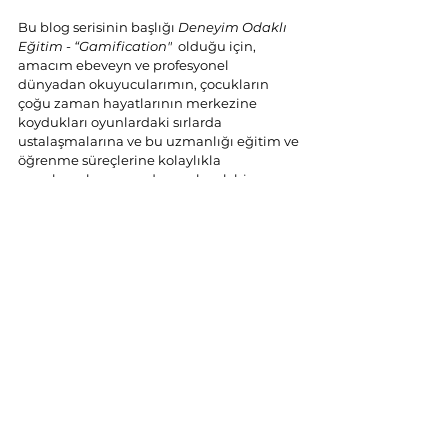
Bu blog serisinin başlığı 
Deneyim Odaklı 
Eğitim - “Gamification"
  olduğu için, 
amacım ebeveyn ve profesyonel 
dünyadan okuyucularımın, çocukların 
çoğu zaman hayatlarının merkezine 
koydukları oyunlardaki sırlarda 
ustalaşmalarına ve bu uzmanlığı eğitim ve 
öğrenme süreçlerine kolaylıkla 
uygulamalarına yardımcı olacak bir 
strateji kılavuzu oluşturmaktır. Bu makale 
serisinin içeriğini özümsediğinizde, 
danışmanlık verdiğim birçok okulun ve 
eğitim teknolojileri şirketinin on binlerce 
lira ödeyerek edindiği bilgilere sahip 
olacaksınız.
Nihai hedefim, Deneyim Odaklı Eğitim’in 
sadece 
Matematik KULÜBÜ
’nde değil tüm 
eğitim camiasında yaygın olarak 
benimsenmesini sağlamaktır.
Sürdürülebilir şekilde daha keyifli ve 
üretken bir eğitim dünyası yaratmak için 