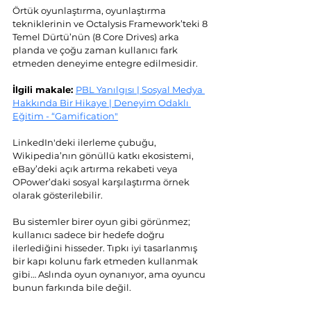
Örtük oyunlaştırma, oyunlaştırma 
tekniklerinin ve Octalysis Framework’teki 8 
Temel Dürtü’nün (8 Core Drives) arka 
planda ve çoğu zaman kullanıcı fark 
etmeden deneyime entegre edilmesidir. 
İlgili makale: 
PBL Yanılgısı | Sosyal Medya 
Hakkında Bir Hikaye | Deneyim Odaklı 
Eğitim - “Gamification"
LinkedIn'deki ilerleme çubuğu, 
Wikipedia’nın gönüllü katkı ekosistemi, 
eBay’deki açık artırma rekabeti veya 
OPower’daki sosyal karşılaştırma örnek 
olarak gösterilebilir.
Bu sistemler birer oyun gibi görünmez; 
kullanıcı sadece bir hedefe doğru 
ilerlediğini hisseder. Tıpkı iyi tasarlanmış 
bir kapı kolunu fark etmeden kullanmak 
gibi… Aslında oyun oynanıyor, ama oyuncu 
bunun farkında bile değil.