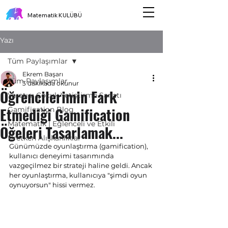
Matematik KULÜBÜ
Yazı
Tüm Paylaşımlar
Ekrem Başarı
Tüm Paylaşımlar
3 dakikada okunur
Öğrencilerimin Fark
Yaratıcı Çocuk Yetiştirme Sanatı
Etmediği Gamification
Gamification Blog
Matematik | Eğlenceli ve Etkili
Öğeleri Tasarlamak...
Üretken Alışkanlıklar
Günümüzde oyunlaştırma (gamification), 
kullanıcı deneyimi tasarımında 
vazgeçilmez bir strateji haline geldi. Ancak 
her oyunlaştırma, kullanıcıya "şimdi oyun 
oynuyorsun" hissi vermez. 