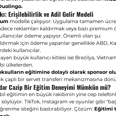
Duolingo.
ı: Erişilebilirlik ve Adil Gelir Modeli
ium
 modelle çalışıyor: Uygulama tamamen ücret
 Sadece reklamları kaldırmak veya bazı premium öz
ullanıcılar ödeme yapıyor. Önemli olan şu:
ldırmak için ödeme yapanlar genellikle ABD, Ka
deki kullanıcılar.
n büyük kullanıcı kitlesi ise Brezilya, Vietnam
i ülkelerden.
oksulların eğitimine dolaylı olarak sponsor ol
 çaplı bir servet transferi mekanizmasına dön
dar Cazip Bir Eğitim Deneyimi Mümkün mü?
il eğitimin en büyük rakibinin yine cep telefonl
söylüyor. TikTok, Instagram ve oyunlar gibi "bağ
öğrenme isteğini bastırabiliyor. Çözüm: 
Eğitimi t