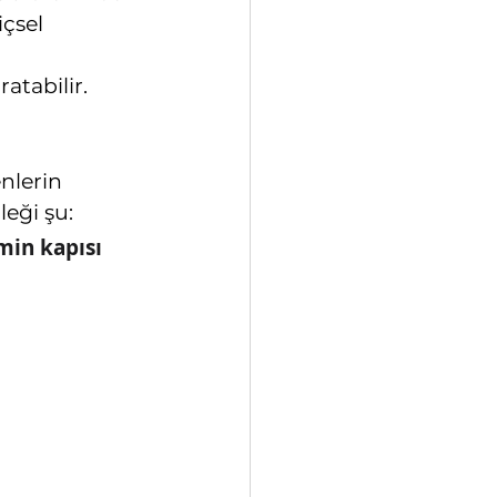
çsel 
atabilir. 
nlerin 
leği şu:
min kapısı 