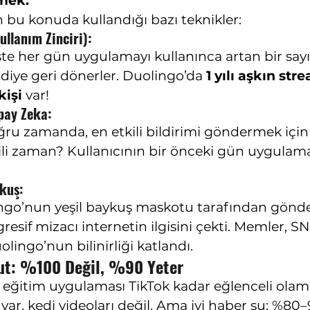
rmek.
 bu konuda kullandığı bazı teknikler:
ullanım Zinciri):
üste her gün uygulamayı kullanınca artan bir sayı
 diye geri dönerler. Duolingo’da 
1 yılı aşkın stre
kişi
 var!
apay Zeka:
ru zamanda, en etkili bildirimi göndermek için
kili zaman? Kullanıcının bir önceki gün uygulama
ykuş:
ingo’nun yeşil baykuş maskotu tarafından gönder
esif mizacı internetin ilgisini çekti. Memler, SNL
uolingo’nun bilinirliği katlandı.
ut: %100 Değil, %90 Yeter
ir eğitim uygulaması TikTok kadar eğlenceli ola
var, kedi videoları değil. Ama iyi haber şu: %80