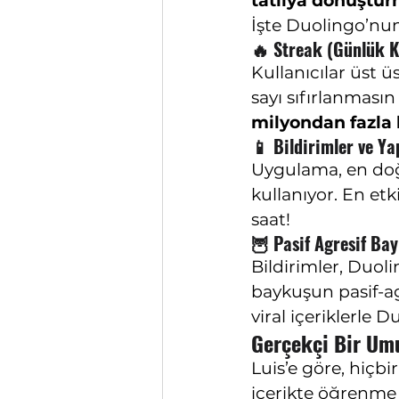
tatlıya dönüştü
İşte Duolingo’nun
🔥 
Streak (Günlük K
Kullanıcılar üst 
sayı sıfırlanmasın
milyondan fazla 
📱 
Bildirimler ve Y
Uygulama, en doğ
kullanıyor. En et
saat!
🦉 
Pasif Agresif Ba
Bildirimler, Duol
baykuşun pasif-agr
viral içeriklerle D
Gerçekçi Bir Um
Luis’e göre, hiçb
içerikte öğrenme 