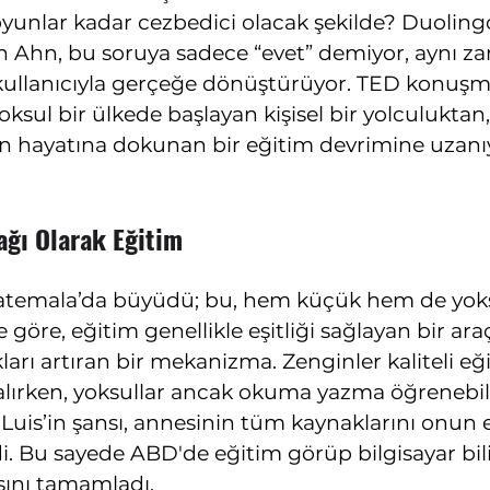
yunlar kadar cezbedici olacak şekilde? Duoling
n Ahn, bu soruya sadece “evet” demiyor, aynı 
 kullanıcıyla gerçeğe dönüştürüyor. TED konuşm
yoksul bir ülkede başlayan kişisel bir yolculukta
in hayatına dokunan bir eğitim devrimine uzanı
nağı Olarak Eğitim
atemala’da büyüdü; bu, hem küçük hem de yoksu
öre, eğitim genellikle eşitliği sağlayan bir araç
rkları artıran bir mekanizma. Zenginler kaliteli eğ
alırken, yoksullar ancak okuma yazma öğrenebil
Luis’in şansı, annesinin tüm kaynaklarını onun e
i. Bu sayede ABD'de eğitim görüp bilgisayar bili
sını tamamladı.