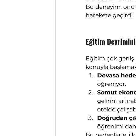
Bu deneyim, onu he
harekete geçirdi.
Eğitim Devrimini
Eğitim çok geniş b
konuyla başlamak 
Devasa hedef
öğreniyor.
Somut ekono
gelirini artır
otelde çalışabi
Doğrudan çık
öğrenimi daha
Bu nedenlerle, il