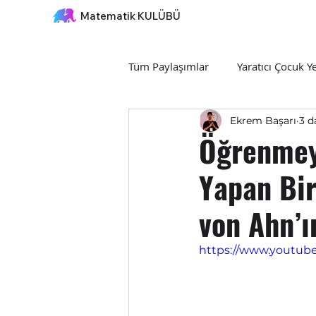
Matematik KULÜBÜ
Tüm Paylaşımlar
Yaratıcı Çocuk Y
Ekrem Başarı
3 d
Üretken Alışkanlıklar
Öğrenmey
Yapan Bi
von Ahn’ı
https://www.youtu