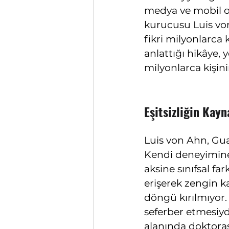
medya ve mobil o
kurucusu Luis vo
fikri milyonlarca
anlattığı hikâye, 
milyonlarca kişin
Eşitsizliğin Kay
Luis von Ahn, Gu
Kendi deneyimine g
aksine sınıfsal fa
erişerek zengin k
döngü kırılmıyor. 
seferber etmesiyd
alanında doktora