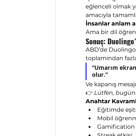
eğlenceli olmak ye
amacıyla tamamla
İnsanlar anlam a
Ama bir dil öğren
Sonuç: Duolingo
ABD’de Duolingo k
toplamından fazla.
“Umarım ekran s
olur.”
Ve kapanış mesajı
👉 
Lütfen, bugün
Anahtar Kavraml
Eğitimde eşits
Mobil öğren
Gamification
Streak etkisi