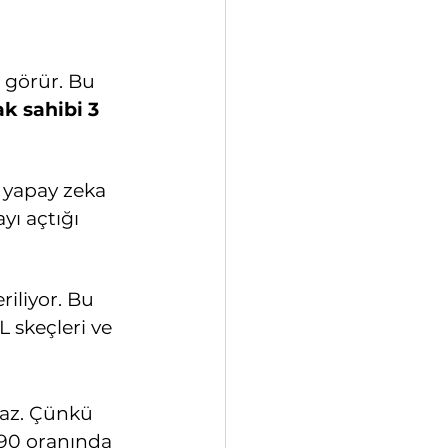
 görür. Bu 
ak sahibi 3 
 yapay zeka 
yı açtığı 
iliyor. Bu 
 skeçleri ve 
maz. Çünkü 
–90 oranında 