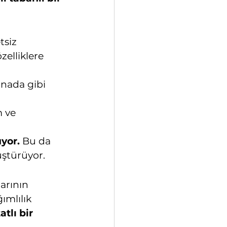
siz 
elliklere 
nada gibi 
 ve 
uyor.
 Bu da 
üştürüyor.
arının 
ımlılık 
atlı bir 