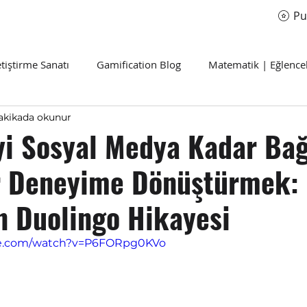
Pu
etiştirme Sanatı
Gamification Blog
Matematik | Eğlenceli
akikada okunur
i Sosyal Medya Kadar Bağ
r Deneyime Dönüştürmek: 
n Duolingo Hikayesi
be.com/watch?v=P6FORpg0KVo