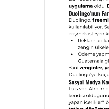
uygulama
 oldu: 
Duolingo’nun Fark
Duolingo, 
freem
kullanılabiliyor.
erişmek isteyen k
Reklamları ka
zengin ülkeler
Ödeme yapmaya
Guatemala gib
Yani 
zenginler, y
Duolingo’yu küçük
Sosyal Medya Ka
Luis von Ahn, mob
kendisi olduğunu 
yapan içerikler", 