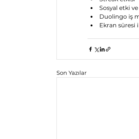
Sosyal etki ve
Duolingo iş 
Ekran süresi i
Son Yazılar