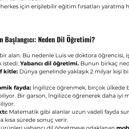
rkes için erişilebilir eğitim fırsatları yaratma h
n Başlangıcı: Neden Dil Öğretimi?
ir alan. Bu nedenle Luis ve doktora öğrencisi, iş
istedi: 
Yabancı dil öğretimi.
 Bunun birkaç ned
 kitle:
 Dünya genelinde yaklaşık 2 milyar kişi bi
mik fayda:
 İngilizce öğrenmek, birçok ülkede b
abiliyor. Bir garson, İngilizce öğrenerek daha iyi m
liyor.
tı:
 Matematik gibi alanlar uzun vadeli fayda sun
 kısa sürede sonuç verir.
k ürünleri yabancı dil öğretmeye odaklanan 
mobi