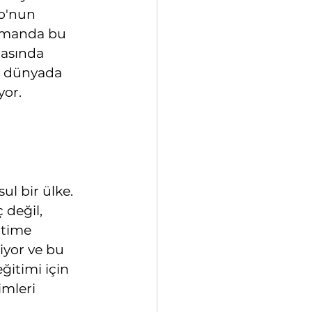
o'nun 
zamanda bu 
asında 
n, dünyada 
yor.
l bir ülke. 
 değil, 
itime 
iyor ve bu 
ğitimi için 
mleri 