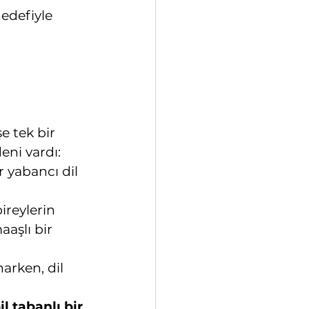
edefiyle 
e tek bir 
eni vardı:
r yabancı dil 
ireylerin 
aaşlı bir 
arken, dil 
l tabanlı bir 