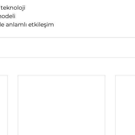
 teknoloji
modeli
le anlamlı etkileşim