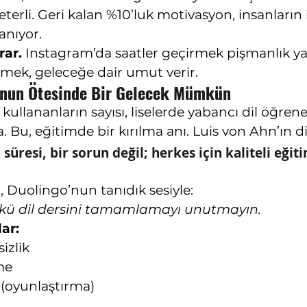
terli. Geri kalan %10’luk motivasyon, insanların i
nıyor.
rar.
 Instagram’da saatler geçirmek pişmanlık yar
mek, geleceğe dair umut verir.
’nun Ötesinde Bir Gelecek Mümkün
ullananların sayısı, liselerde yabancı dil öğrene
 Bu, eğitimde bir kırılma anı. Luis von Ahn’ın di
üresi, bir sorun değil; herkes için kaliteli eğiti
, Duolingo’nun tanıdık sesiyle:
kü dil dersini tamamlamayı unutmayın.
ar:
izlik
me
 (oyunlaştırma)