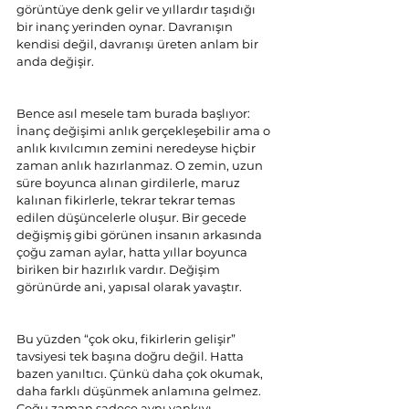
görüntüye denk gelir ve yıllardır taşıdığı 
bir inanç yerinden oynar. Davranışın 
kendisi değil, davranışı üreten anlam bir 
anda değişir.
Bence asıl mesele tam burada başlıyor: 
İnanç değişimi anlık gerçekleşebilir ama o 
anlık kıvılcımın zemini neredeyse hiçbir 
zaman anlık hazırlanmaz. O zemin, uzun 
süre boyunca alınan girdilerle, maruz 
kalınan fikirlerle, tekrar tekrar temas 
edilen düşüncelerle oluşur. Bir gecede 
değişmiş gibi görünen insanın arkasında 
çoğu zaman aylar, hatta yıllar boyunca 
biriken bir hazırlık vardır. Değişim 
görünürde ani, yapısal olarak yavaştır.
Bu yüzden “çok oku, fikirlerin gelişir” 
tavsiyesi tek başına doğru değil. Hatta 
bazen yanıltıcı. Çünkü daha çok okumak, 
daha farklı düşünmek anlamına gelmez. 
Çoğu zaman sadece aynı yankıyı 