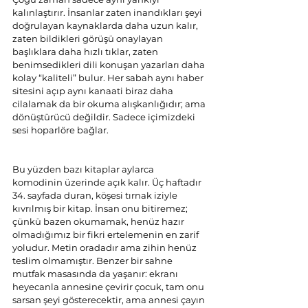
kalınlaştırır. İnsanlar zaten inandıkları şeyi 
doğrulayan kaynaklarda daha uzun kalır, 
zaten bildikleri görüşü onaylayan 
başlıklara daha hızlı tıklar, zaten 
benimsedikleri dili konuşan yazarları daha 
kolay “kaliteli” bulur. Her sabah aynı haber 
sitesini açıp aynı kanaati biraz daha 
cilalamak da bir okuma alışkanlığıdır; ama 
dönüştürücü değildir. Sadece içimizdeki 
sesi hoparlöre bağlar.
Bu yüzden bazı kitaplar aylarca 
komodinin üzerinde açık kalır. Üç haftadır 
34. sayfada duran, köşesi tırnak iziyle 
kıvrılmış bir kitap. İnsan onu bitiremez; 
çünkü bazen okumamak, henüz hazır 
olmadığımız bir fikri ertelemenin en zarif 
yoludur. Metin oradadır ama zihin henüz 
teslim olmamıştır. Benzer bir sahne 
mutfak masasında da yaşanır: ekranı 
heyecanla annesine çevirir çocuk, tam onu 
sarsan şeyi gösterecektir, ama annesi çayın 