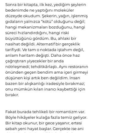
Sonra bir kitapta, ilk kez, yediğim şeylerin 
bedenimde ne yaptığını moleküler 
düzeyde okudum. Şekerin, yağın, işlenmiş 
gıdaların yalnızca “kötü” olduğunu değil; 
hangi mekanizmaları bozduğunu, hangi 
süreci hızlandırdığını, hangi riski 
büyüttüğünü gördüm. Bu, ahlaki bir 
nasihat değildi. Alternatif bir gerçeklik 
tarifiydi. Ve tam o noktada iştahım değil, 
anlam haritam değişti. Daha önce haz 
çağrıştıran yiyecekler bir anda 
nötrleşmedi; tehditkârlaştı. Aynı restoranın 
önünden geçen bendim ama içeri girmeyi 
düşünen kişi artık ben değildim. İnsan 
bazen bir alışkanlığı iradesiyle bırakmaz; 
onu mümkün kılan inancı kaybettiği için 
bırakır.
Fakat burada tehlikeli bir romantizm var. 
Böyle hikâyeler kulağa fazla temiz geliyor. 
Bir kitap okunur, bir gece yaşanır, ertesi 
sabah yeni hayat başlar. Gerçekte ise ani 