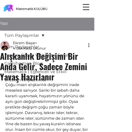
Matematik KULÜBÜ
Yazı
Tüm Paylaşımlar
Ekrem Başarı
Tüm Paylaşımlar
4 dakikada okunur
Alışkanlık Değişimi Bir
Yaratıcı Çocuk Yetiştirme Sanatı
Anda Gelir, Sadece Zemini
Gamification Blog
Matematik | Eğlenceli ve Etkili
Yavaş Hazırlanır
Üretken Alışkanlıklar
Çoğu insan alışkanlık değişimini irade 
meselesi sanıyor. Sanki bir sabah daha 
kararlı uyanırsak, hayatımızın yönünü de 
aynı gün değiştirebilirmişiz gibi. Oysa 
pratikte değişim çoğu zaman böyle 
işlemiyor. Davranış, tekrar ister; tekrar, 
sürtünme ister; sürtünme de zaman ister. 
Yine de bazen bu yavaş kuralın istisnası 
olur. İnsan bir cümle okur, bir şey duyar, bir 