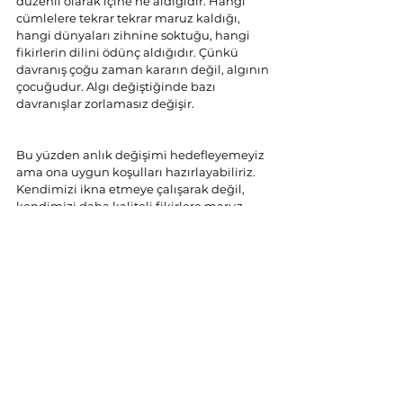
düzenli olarak içine ne aldığıdır. Hangi 
cümlelere tekrar tekrar maruz kaldığı, 
hangi dünyaları zihnine soktuğu, hangi 
fikirlerin dilini ödünç aldığıdır. Çünkü 
davranış çoğu zaman kararın değil, algının 
çocuğudur. Algı değiştiğinde bazı 
davranışlar zorlamasız değişir.
Bu yüzden anlık değişimi hedefleyemeyiz 
ama ona uygun koşulları hazırlayabiliriz. 
Kendimizi ikna etmeye çalışarak değil, 
kendimizi daha kaliteli fikirlere maruz 
bırakarak. Her gün biraz okuyarak, ama 
özellikle aynı sesin daha yüksek 
versiyonunu değil; farklı açıklamaları, 
güçlü karşı argümanları, iyi kurulmuş 
alternatif dünyaları okuyarak. Büyük 
dönüşümler çoğu zaman kapıyı çalmadan 
gelir. Fakat o kapının açılabilir halde olup 
olmadığı, gündelik zihinsel 
beslenmemize bağlıdır.