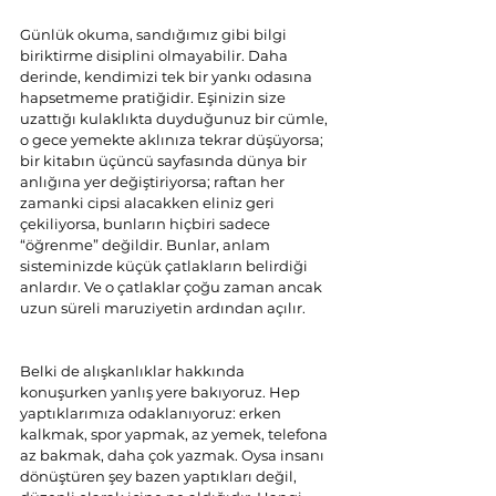
Günlük okuma, sandığımız gibi bilgi 
biriktirme disiplini olmayabilir. Daha 
derinde, kendimizi tek bir yankı odasına 
hapsetmeme pratiğidir. Eşinizin size 
uzattığı kulaklıkta duyduğunuz bir cümle, 
o gece yemekte aklınıza tekrar düşüyorsa; 
bir kitabın üçüncü sayfasında dünya bir 
anlığına yer değiştiriyorsa; raftan her 
zamanki cipsi alacakken eliniz geri 
çekiliyorsa, bunların hiçbiri sadece 
“öğrenme” değildir. Bunlar, anlam 
sisteminizde küçük çatlakların belirdiği 
anlardır. Ve o çatlaklar çoğu zaman ancak 
uzun süreli maruziyetin ardından açılır.
Belki de alışkanlıklar hakkında 
konuşurken yanlış yere bakıyoruz. Hep 
yaptıklarımıza odaklanıyoruz: erken 
kalkmak, spor yapmak, az yemek, telefona 
az bakmak, daha çok yazmak. Oysa insanı 
dönüştüren şey bazen yaptıkları değil, 