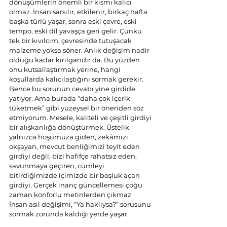
dönüşümlerin önemli bir kısmı kalıcı 
olmaz. İnsan sarsılır, etkilenir, birkaç hafta 
başka türlü yaşar, sonra eski çevre, eski 
tempo, eski dil yavaşça geri gelir. Çünkü 
tek bir kıvılcım, çevresinde tutuşacak 
malzeme yoksa söner. Anlık değişim nadir 
olduğu kadar kırılgandır da. Bu yüzden 
onu kutsallaştırmak yerine, hangi 
koşullarda kalıcılaştığını sormak gerekir.
Bence bu sorunun cevabı yine girdide 
yatıyor. Ama burada “daha çok içerik 
tüketmek” gibi yüzeysel bir öneriden söz 
etmiyorum. Mesele, kaliteli ve çeşitli girdiyi 
bir alışkanlığa dönüştürmek. Üstelik 
yalnızca hoşumuza giden, zekâmızı 
okşayan, mevcut benliğimizi teyit eden 
girdiyi değil; bizi hafifçe rahatsız eden, 
savunmaya geçiren, cümleyi 
bitirdiğimizde içimizde bir boşluk açan 
girdiyi. Gerçek inanç güncellemesi çoğu 
zaman konforlu metinlerden çıkmaz. 
İnsan asıl değişimi, “Ya haklıysa?” sorusunu 
sormak zorunda kaldığı yerde yaşar.