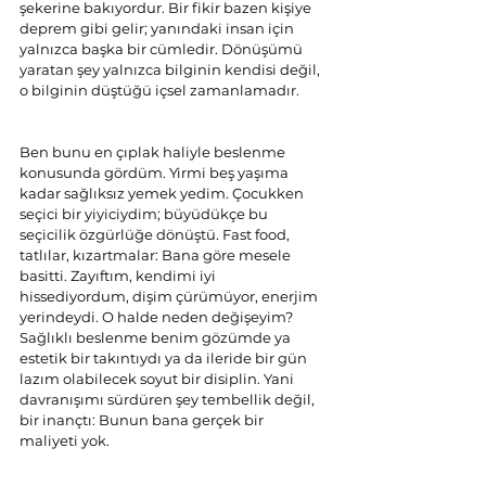
şekerine bakıyordur. Bir fikir bazen kişiye 
deprem gibi gelir; yanındaki insan için 
yalnızca başka bir cümledir. Dönüşümü 
yaratan şey yalnızca bilginin kendisi değil, 
o bilginin düştüğü içsel zamanlamadır.
Ben bunu en çıplak haliyle beslenme 
konusunda gördüm. Yirmi beş yaşıma 
kadar sağlıksız yemek yedim. Çocukken 
seçici bir yiyiciydim; büyüdükçe bu 
seçicilik özgürlüğe dönüştü. Fast food, 
tatlılar, kızartmalar: Bana göre mesele 
basitti. Zayıftım, kendimi iyi 
hissediyordum, dişim çürümüyor, enerjim 
yerindeydi. O halde neden değişeyim? 
Sağlıklı beslenme benim gözümde ya 
estetik bir takıntıydı ya da ileride bir gün 
lazım olabilecek soyut bir disiplin. Yani 
davranışımı sürdüren şey tembellik değil, 
bir inançtı: Bunun bana gerçek bir 
maliyeti yok.