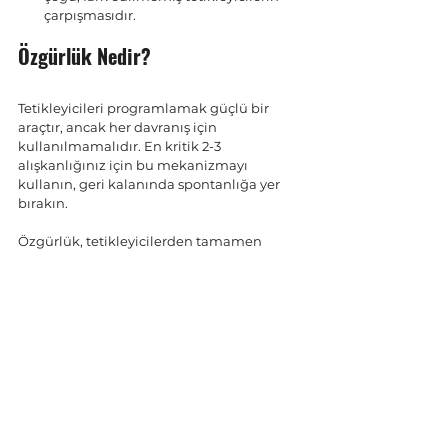
çarpışmasıdır.
Özgürlük Nedir?
Tetikleyicileri programlamak güçlü bir 
araçtır, ancak her davranış için 
kullanılmamalıdır. En kritik 2-3 
alışkanlığınız için bu mekanizmayı 
kullanın, geri kalanında spontanlığa yer 
bırakın.
Özgürlük, tetikleyicilerden tamamen 
kaçmak değil; hangi tetikleyicilerin sizi 
yönetmesine izin vereceğinizi seçmektir.
Üretken Alışkanlıklar
Hepsini Gör
Son Yazılar