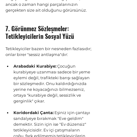
ancak o zaman hangi parçalarınızın 
gerçekten size ait olduğunu görürsünüz.
7. Görünmez Sözleşmeler: 
Tetikleyicilerin Sosyal Yüzü
Tetikleyiciler bazen bir nesneden fazlasıdır; 
onlar birer "sessiz antlaşma"dır:
Arabadaki Kurabiye:
 Çocuğun 
kurabiyeye uzanması sadece bir yeme 
eylemi değil, trafikteki barışı sağlayan 
bir sözleşmedir. Onu kaldırdığınızda 
yerine ne koyacağınızı bilmezseniz, 
ortaya "kurabiye değil, sessizlik ve 
gerginlik" çıkar.
Koridordaki Çanta:
 Eşiniz için çantayı 
sandalyeye bırakmak "Eve geldim" 
demektir. Sizin için ise "Ev düzensiz" 
tetikleyicisidir. Ev içi çatışmaların 
çoğu, fark edilmemiş tetikleyicilerin 