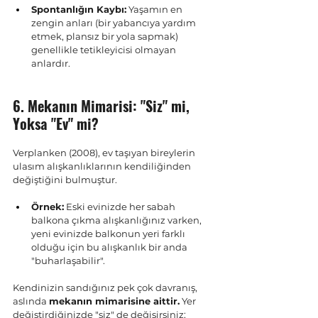
Spontanlığın Kaybı:
 Yaşamın en 
zengin anları (bir yabancıya yardım 
etmek, plansız bir yola sapmak) 
genellikle tetikleyicisi olmayan 
anlardır.
6. Mekanın Mimarisi: "Siz" mi, 
Yoksa "Ev" mi?
Verplanken (2008), ev taşıyan bireylerin 
ulasım alışkanlıklarının kendiliğinden 
değiştiğini bulmuştur.
Örnek:
 Eski evinizde her sabah 
balkona çıkma alışkanlığınız varken, 
yeni evinizde balkonun yeri farklı 
olduğu için bu alışkanlık bir anda 
"buharlaşabilir".
Kendinizin sandığınız pek çok davranış, 
aslında 
mekanın mimarisine aittir.
 Yer 
değiştirdiğinizde "siz" de değişirsiniz; 