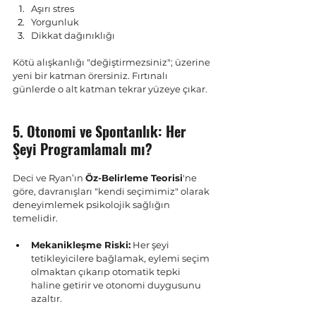
Aşırı stres
Yorgunluk
Dikkat dağınıklığı
Kötü alışkanlığı "değiştirmezsiniz"; üzerine 
yeni bir katman örersiniz. Fırtınalı 
günlerde o alt katman tekrar yüzeye çıkar.
5. Otonomi ve Spontanlık: Her 
Şeyi Programlamalı mı?
Deci ve Ryan’ın 
Öz-Belirleme Teorisi
'ne 
göre, davranışları "kendi seçimimiz" olarak 
deneyimlemek psikolojik sağlığın 
temelidir.
Mekanikleşme Riski:
 Her şeyi 
tetikleyicilere bağlamak, eylemi seçim 
olmaktan çıkarıp otomatik tepki 
haline getirir ve otonomi duygusunu 
azaltır.