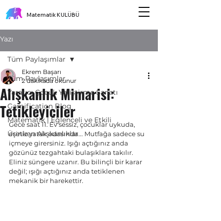
Matematik KULÜBÜ
Yazı
Tüm Paylaşımlar
Ekrem Başarı
Tüm Paylaşımlar
2 dakikada okunur
Alışkanlık Mimarisi:
Yaratıcı Çocuk Yetiştirme Sanatı
Tetikleyiciler
Gamification Blog
Matematik | Eğlenceli ve Etkili
Gece saat 11. Ev sessiz, çocuklar uykuda, 
Üretken Alışkanlıklar
eşiniz yatak odasında... Mutfağa sadece su 
içmeye girersiniz. Işığı açtığınız anda 
gözünüz tezgahtaki bulaşıklara takılır. 
Eliniz süngere uzanır. Bu bilinçli bir karar 
değil; ışığı açtığınız anda tetiklenen 
mekanik bir harekettir.