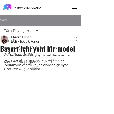
Matematik KULÜBÜ
Yazı
Tüm Paylaşımlar
Ekrem Başarı
Tüm Paylaşımlar
2 dakikada okunur
Başarı için yeni bir model
Yaratıcı Çocuk Yetiştirme Sanatı
Gamification Blog
Öğrenciler için dönüşümsel deneyimler 
sunan eğitim tasarımları hakkındaki 
Matematik | Eğlenceli ve Etkili
birikimim çeşitli kaynaklardan geliyor. 
Üretken Alışkanlıklar