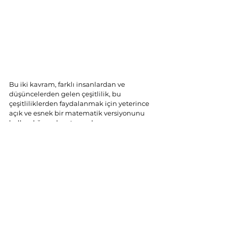
Bu iki kavram, farklı insanlardan ve 
düşüncelerden gelen çeşitlilik, bu 
çeşitliliklerden faydalanmak için yeterince 
açık ve esnek bir matematik versiyonunu 
kullandığınızda ortaya çıkıyor. 
Matematiğin bu versiyonuyla tanışıp, 
gerçekten deneyimlerseniz, bu sizi 
değiştirecektir. Sonra, belki de, bir gün 
sokakta durdurulup matematik hakkında 
ne düşündüğünüz sorulduğunda, 
acımasız deneyimlerinizden veya aldığınız 
düşük/çok yüksek notlardan 
bahsetmezsiniz; bunun yerine, 
matematiğin dünyanızı nasıl 
aydınlattığını anlatırsınız.