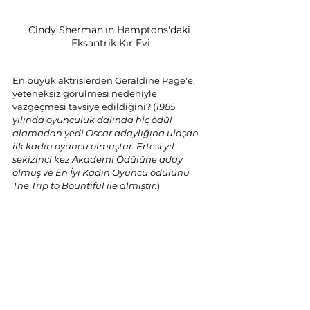
Cindy Sherman'ın Hamptons'daki 
Eksantrik Kır Evi
En büyük aktrislerden Geraldine Page'e, 
yeteneksiz görülmesi nedeniyle 
vazgeçmesi tavsiye edildiğini? (
1985 
yılında oyunculuk dalında hiç ödül 
alamadan yedi Oscar adaylığına ulaşan 
ilk kadın oyuncu olmuştur. Ertesi yıl 
sekizinci kez Akademi Ödülüne aday 
olmuş ve En İyi Kadın Oyuncu ödülünü 
The Trip to Bountiful ile almıştır.
)
Değer verilen özelliklerin 
geliştirilebileceği inancının nasıl öğrenme 
tutkusu yarattığını kolaylıkla görebilirsiniz. 
Enerjinizi daha iyi olmaya ve gelişmeye 
harcamak varken neden ne kadar harika 
olduğunuzu tekrar tekrar kanıtlamak için 
zaman harcayasınız? 