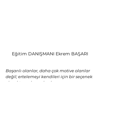
Eğitim DANIŞMANI Ekrem BAŞARI
Başarılı olanlar, daha çok motive olanlar 
değil; ertelemeyi kendileri için bir seçenek 
olmaktan çıkaranlardır. 
Disiplin, “kendime güveniyorum” demek 
değil; yapılacak işi tek geçerli yol hâline 
getirene kadar diğer tüm kaçış yollarını 
bilinçli biçimde kapatmaktır.