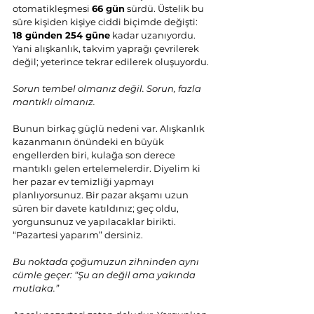
otomatikleşmesi 
66 gün
 sürdü. Üstelik bu 
süre kişiden kişiye ciddi biçimde değişti: 
18 günden 254 güne
 kadar uzanıyordu. 
Yani alışkanlık, takvim yaprağı çevrilerek 
değil; yeterince tekrar edilerek oluşuyordu.
Sorun tembel olmanız değil. Sorun, fazla 
mantıklı olmanız.
Bunun birkaç güçlü nedeni var. Alışkanlık 
kazanmanın önündeki en büyük 
engellerden biri, kulağa son derece 
mantıklı gelen ertelemelerdir. Diyelim ki 
her pazar ev temizliği yapmayı 
planlıyorsunuz. Bir pazar akşamı uzun 
süren bir davete katıldınız; geç oldu, 
yorgunsunuz ve yapılacaklar birikti. 
“Pazartesi yaparım” dersiniz.
Bu noktada çoğumuzun zihninden aynı 
cümle geçer: “Şu an değil ama yakında 
mutlaka.”