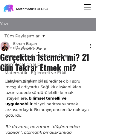
Matematik KULÜBÜ
Yazı
Tüm Paylaşımlar
Ekrem Başarı
Tüm Paylaşımlar
2 dakikada okunur
Gerçekten İstemek mi? 21
Yaratıcı Çocuk Yetiştirme Sanatı
Gün Tekrar Etmek mi?
Gamification Blog
Matematik | Eğlenceli ve Etkili
Üretken Alışkanlıklar
Lally’nin zihnini bir süredir tek bir soru 
meşgul ediyordu. Sağlıklı alışkanlıkları 
uzun vadede sürdürülebilir kılmak 
isteyenlere, 
bilimsel temelli ve 
uygulanabilir
 bir yol haritası sunmak 
arzusundaydı. Bu arayış onu en öz noktaya 
götürdü:
Bir davranış ne zaman “düşünmeden 
yapılan”, otomatik bir alışkanlığa 