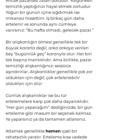
Ancak pazartesi zaten doludur. Yorgunken 
temizlik yaptığınızı hayal etmek zorludur. 
Yoğun bir günün içine sığdırmak ise 
imkansız hissettirir. İş birkaç gün daha 
ertelenir ve sonunda aynı cümleye 
varırsınız: “Bu hafta olmadı, gelecek pazar.”
Bir alışkanlığın ölmesi genellikle tek bir 
büyük kararla değil, arka arkaya verilen 
beş “bugünlük geç” kararıyla olur.
 Her biri 
tek başına mantıklıdır. Ama birlikte, pazar 
temizliği alışkanlığınızı sessizce 
aşındırırlar. 
Alışkanlıklar genellikle çok zor 
oldukları için değil, çok ertelenebilir 
oldukları için ölür.
Günlük alışkanlıklar ise bu tür 
ertelemelere karşı çok daha dayanıklıdır. 
“Her gün yapacağım” dediğinizde, bir gün 
erteleme gibi masum bir seçenek kalmaz. 
Ya yaparsınız ya da tamamen atlarsınız.
Atlamak genellikle 
hemen
 içsel bir 
rahatsızlık yaratır. Erteleme kısa vadede 