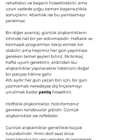
rahatlatıcı ve başarılı hissettirebilir; ama 
uzun vadede çoğu zaman başarısızlıkla 
sonuçlanır. Atlamak ise bu yanılsamayı 
yaratmaz.
Bir diğer avantaj, günlük alışkanlıkların 
zihinde net bir yer edinmesidir. Haftalık ve 
karmaşık programları takip etmek zor 
olabilir; ama hepimiz her gün yapılması 
gereken temel şeyleri biliriz. İlk birkaç 
hafta uyum gerektirir, ardından bu 
alışkanlıklar yapılacaklar listenizin doğal 
bir parçası hâline gelir.
Altı aydır her gün yazan biri için, bir gün 
yazmamak neredeyse diş fırçalamayı 
unutmak kadar 
yanlış
 hissettirir.
Haftalık alışkanlıklar, hatırlamanız 
gereken randevular gibidir. Günlük 
alışkanlıklar ise refleksler.
Günlük alışkanlıklar genellikle küçük 
tutulabilirdir. Yirmi dört saat önce 
temizlenmiş bir yeri yeniden düzenlemek 