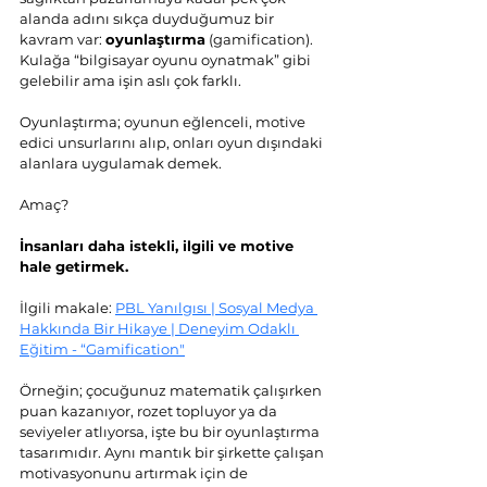
alanda adını sıkça duyduğumuz bir 
kavram var: 
oyunlaştırma
 (gamification). 
Kulağa “bilgisayar oyunu oynatmak” gibi 
gelebilir ama işin aslı çok farklı. 
Oyunlaştırma; oyunun eğlenceli, motive 
edici unsurlarını alıp, onları oyun dışındaki 
alanlara uygulamak demek. 
Amaç? 
İnsanları daha istekli, ilgili ve motive 
hale getirmek.
İlgili makale: 
PBL Yanılgısı | Sosyal Medya 
Hakkında Bir Hikaye | Deneyim Odaklı 
Eğitim - “Gamification"
Örneğin; çocuğunuz matematik çalışırken 
puan kazanıyor, rozet topluyor ya da 
seviyeler atlıyorsa, işte bu bir oyunlaştırma 
tasarımıdır. Aynı mantık bir şirkette çalışan 
motivasyonunu artırmak için de 