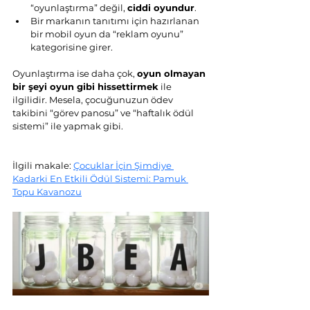
“oyunlaştırma” değil, 
ciddi oyundur
.
Bir markanın tanıtımı için hazırlanan 
bir mobil oyun da “reklam oyunu” 
kategorisine girer.
Oyunlaştırma ise daha çok, 
oyun olmayan 
bir şeyi oyun gibi hissettirmek
 ile 
ilgilidir. Mesela, çocuğunuzun ödev 
takibini “görev panosu” ve “haftalık ödül 
sistemi” ile yapmak gibi.
İlgili makale: 
Çocuklar İçin Şimdiye 
Kadarki En Etkili Ödül Sistemi: Pamuk 
Topu Kavanozu