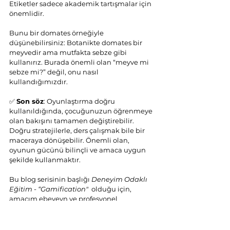
Etiketler sadece akademik tartışmalar için 
önemlidir.
Bunu bir domates örneğiyle 
düşünebilirsiniz: Botanikte domates bir 
meyvedir ama mutfakta sebze gibi 
kullanırız. Burada önemli olan “meyve mi 
sebze mi?” değil, onu nasıl 
kullandığımızdır.
✅ 
Son söz
: Oyunlaştırma doğru 
kullanıldığında, çocuğunuzun öğrenmeye 
olan bakışını tamamen değiştirebilir. 
Doğru stratejilerle, ders çalışmak bile bir 
maceraya dönüşebilir. Önemli olan, 
oyunun gücünü bilinçli ve amaca uygun 
şekilde kullanmaktır.
Bu blog serisinin başlığı 
Deneyim Odaklı 
Eğitim - “Gamification"
  olduğu için, 
amacım ebeveyn ve profesyonel 
dünyadan okuyucularımın, çocukların 
çoğu zaman hayatlarının merkezine 
koydukları oyunlardaki sırlarda 