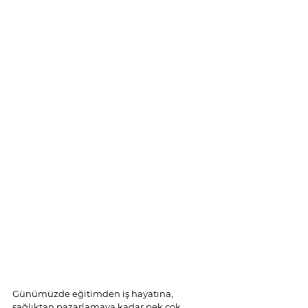
Günümüzde eğitimden iş hayatına, 
sağlıktan pazarlamaya kadar pek çok 