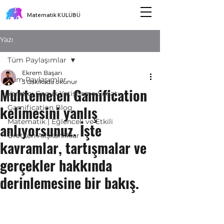
Matematik KULÜBÜ
Yazı
Tüm Paylaşımlar
Ekrem Başarı
Tüm Paylaşımlar
3 dakikada okunur
Muhtemelen Gamification
Yaratıcı Çocuk Yetiştirme Sanatı
kelimesini yanlış
Gamification Blog
Matematik | Eğlenceli ve Etkili
anlıyorsunuz. İşte
Üretken Alışkanlıklar
kavramlar, tartışmalar ve
gerçekler hakkında
derinlemesine bir bakış.