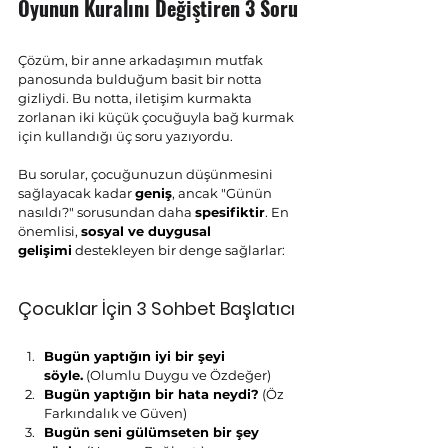
Oyunun Kuralını Değiştiren 3 Soru
Çözüm, bir anne arkadaşımın mutfak 
panosunda bulduğum basit bir notta 
gizliydi. Bu notta, iletişim kurmakta 
zorlanan iki küçük çocuğuyla bağ kurmak 
için kullandığı üç soru yazıyordu.
Bu sorular, çocuğunuzun düşünmesini 
sağlayacak kadar 
geniş
, ancak "Günün 
nasıldı?" sorusundan daha 
spesifiktir
. En 
önemlisi, 
sosyal ve duygusal 
gelişimi
 destekleyen bir denge sağlarlar:
Çocuklar İçin 3 Sohbet Başlatıcı
Bugün yaptığın iyi bir şeyi 
söyle.
 (Olumlu Duygu ve Özdeğer)
Bugün yaptığın bir hata neydi?
 (Öz 
Farkındalık ve Güven)
Bugün seni gülümseten bir şey 