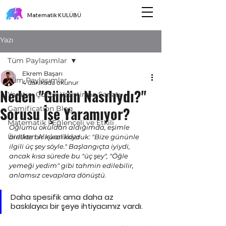
Matematik KULÜBÜ
Yazı
Tüm Paylaşımlar
Ekrem Başarı
Tüm Paylaşımlar
4 dakikada okunur
Neden "Günün Nasılıydı?"
Yaratıcı Çocuk Yetiştirme Sanatı
Sorusu İşe Yaramıyor?
Gamification Blog
Matematik | Eğlenceli ve Etkili
Oğlumu okuldan aldığımda, eşimle 
Üretken Alışkanlıklar
birlikte bir kural koyduk: "Bize gününle 
ilgili üç şey söyle." Başlangıçta iyiydi, 
ancak kısa sürede bu "üç şey", "Öğle 
yemeği yedim" gibi tahmin edilebilir, 
anlamsız cevaplara dönüştü.
Daha spesifik ama daha az 
baskılayıcı bir şeye ihtiyacımız vardı.