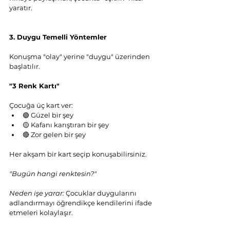
yaratır.
3. Duygu Temelli Yöntemler
Konuşma "olay" yerine "duygu" üzerinden 
başlatılır.
"3 Renk Kartı"
Çocuğa üç kart ver:
🟢 Güzel bir şey
🟡 Kafanı karıştıran bir şey
🔴 Zor gelen bir şey
Her akşam bir kart seçip konuşabilirsiniz.
"Bugün hangi renktesin?"
Neden işe yarar:
 Çocuklar duygularını 
adlandırmayı öğrendikçe kendilerini ifade 
etmeleri kolaylaşır.