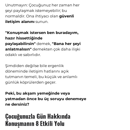
Unutmayın: Çocuğunuz her zaman her 
şeyi paylaşmak istemeyebilir; bu 
normaldir. Ona ihtiyacı olan 
güvenli 
iletişim alanını
 sunun.
"Konuşmak istersen ben buradayım, 
hazır hissettiğinde 
paylaşabilirsin"
 demek, 
"Bana her şeyi 
anlatmalısın"
 demekten çok daha ilişki 
odaklı ve sabırlıdır.
Şimdiden değilse bile ergenlik 
döneminde iletişim hatlarını açık 
tutmanın temeli, bu küçük ve anlamlı 
günlük köprülerden geçer.
Peki, bu akşam yemeğinde veya 
yatmadan önce bu üç soruyu denemeye 
ne dersiniz?
Çocuğunuzla Gün Hakkında 
Konuşmanın 8 Etkili Yolu