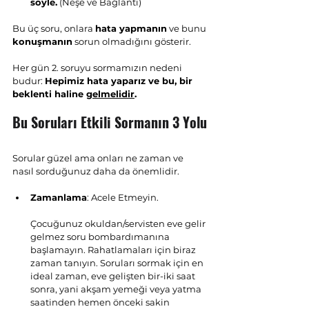
söyle.
 (Neşe ve Bağlantı)
Bu üç soru, onlara 
hata yapmanın
 ve bunu 
konuşmanın
 sorun olmadığını gösterir. 
Her gün 2. soruyu sormamızın nedeni 
budur: 
Hepimiz hata yaparız ve bu, bir 
beklenti haline 
gelmelidir
.
Bu Soruları Etkili Sormanın 3 Yolu
Sorular güzel ama onları ne zaman ve 
nasıl sorduğunuz daha da önemlidir.
Zamanlama
: Acele Etmeyin.
Çocuğunuz okuldan/servisten eve gelir 
gelmez soru bombardımanına 
başlamayın. Rahatlamaları için biraz 
zaman tanıyın. Soruları sormak için en 
ideal zaman, eve gelişten bir-iki saat 
sonra, yani akşam yemeği veya yatma 
saatinden hemen önceki sakin 