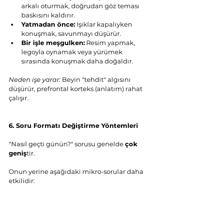
arkalı oturmak, doğrudan göz teması 
baskısını kaldırır.
Yatmadan önce:
 Işıklar kapalıyken 
konuşmak, savunmayı düşürür.
Bir işle meşgulken:
 Resim yapmak, 
legoyla oynamak veya yürümek 
sırasında konuşmak daha doğaldır.
Neden işe yarar:
 Beyin "tehdit" algısını 
düşürür, prefrontal korteks (anlatım) rahat 
çalışır.
6. Soru Formatı Değiştirme Yöntemleri
"Nasıl geçti günün?" sorusu genelde 
çok 
geniş
tir.
Onun yerine aşağıdaki mikro-sorular daha 
etkilidir:
Mikro Hikâye Soruları