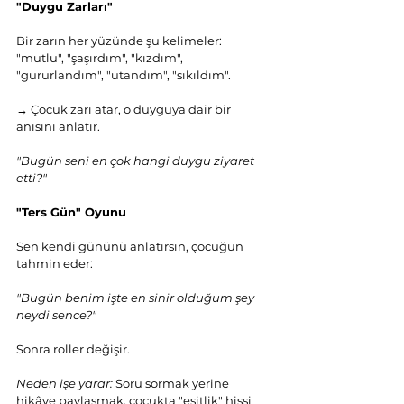
"Duygu Zarları"
Bir zarın her yüzünde şu kelimeler: 
"mutlu", "şaşırdım", "kızdım", 
"gururlandım", "utandım", "sıkıldım".
→ Çocuk zarı atar, o duyguya dair bir 
anısını anlatır.
"Bugün seni en çok hangi duygu ziyaret 
etti?"
"Ters Gün" Oyunu
Sen kendi gününü anlatırsın, çocuğun 
tahmin eder:
"Bugün benim işte en sinir olduğum şey 
neydi sence?"
Sonra roller değişir.
Neden işe yarar:
 Soru sormak yerine 
hikâye paylaşmak, çocukta "eşitlik" hissi 