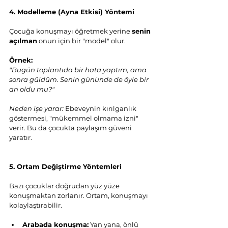
4. Modelleme (Ayna Etkisi) Yöntemi
Çocuğa konuşmayı öğretmek yerine 
senin 
açılman
 onun için bir "model" olur.
Örnek:
"Bugün toplantıda bir hata yaptım, ama 
sonra güldüm. Senin gününde de öyle bir 
an oldu mu?"
Neden işe yarar:
 Ebeveynin kırılganlık 
göstermesi, "mükemmel olmama izni" 
verir. Bu da çocukta paylaşım güveni 
yaratır.
5. Ortam Değiştirme Yöntemleri
Bazı çocuklar doğrudan yüz yüze 
konuşmaktan zorlanır. Ortam, konuşmayı 
kolaylaştırabilir.
Arabada konuşma:
 Yan yana, önlü 