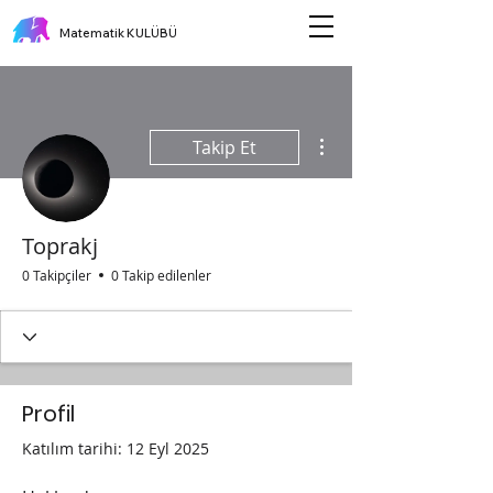
Matematik KULÜBÜ
Diğer Eylemler
Takip Et
Toprakj
0 Takipçiler
0 Takip edilenler
Profil
Katılım tarihi: 12 Eyl 2025