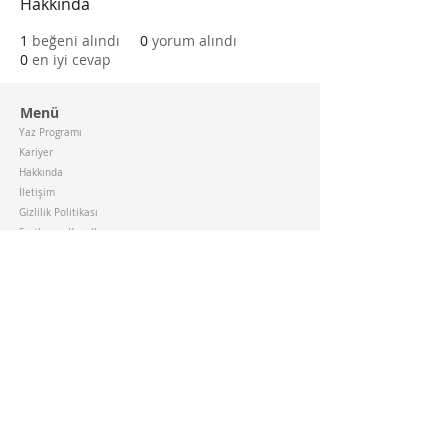
Hakkında
1
beğeni alındı
0
yorum alındı
0
en iyi cevap
Menü
Yaz Programı
Kariyer
Hakkında
İletişim
Gizlilik Politikası
Şartlar ve Koşullar
Çerez Politikası
Medya
İnstagram
LinkedIn
Türkiye
Copyright © 2026 Matematik KULÜBÜ All rights reserved.