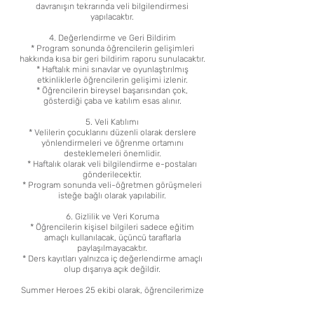
davranışın tekrarında veli bilgilendirmesi
yapılacaktır.
4. Değerlendirme ve Geri Bildirim
* Program sonunda öğrencilerin gelişimleri
hakkında kısa bir geri bildirim raporu sunulacaktır.
* Haftalık mini sınavlar ve oyunlaştırılmış
etkinliklerle öğrencilerin gelişimi izlenir.
* Öğrencilerin bireysel başarısından çok,
gösterdiği çaba ve katılım esas alınır.
5. Veli Katılımı
* Velilerin çocuklarını düzenli olarak derslere
yönlendirmeleri ve öğrenme ortamını
desteklemeleri önemlidir.
* Haftalık olarak veli bilgilendirme e-postaları
gönderilecektir.
* Program sonunda veli-öğretmen görüşmeleri
isteğe bağlı olarak yapılabilir.
6. Gizlilik ve Veri Koruma
* Öğrencilerin kişisel bilgileri sadece eğitim
amaçlı kullanılacak, üçüncü taraflarla
paylaşılmayacaktır.
* Ders kayıtları yalnızca iç değerlendirme amaçlı
olup dışarıya açık değildir.
Summer Heroes 25 ekibi olarak, öğrencilerimize
güvenli, eğlenceli ve öğretici bir yaz dönemi
sunmayı hedefliyoruz. Bu politikaların amacı,