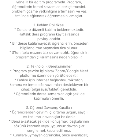
yönelik bir eğitim programıdır. Program,
öğrencilerin temel kavramları pekiştirmesini,
problem çözme yetkinliğini artırmasını ve yaz
tatilinde eğlenerek öğrenmesini amaçlar.
1. Katılım Politikası
* Derslere düzenli katılım beklenmektedir.
Haftalık ders programı kayıt sırasında
paylaşılacaktır.
* Bir derse katılamayacak öğrencilerin, önceden
bilgilendirme yapmaları rica olunur.
* 3’ten fazla mazeretsiz devamsızlık, öğrencinin
programdan çıkarılmasına neden olabilir.
2. Teknolojik Gereksinimler
* Program çevrim içi olarak Zoom/Google Meet
platformu üzerinden yürütülecektir.
* Katılım için internet bağlantısı, mikrofon,
kamera ve temel ofis yazılımları destekleyen bir
cihaz (bilgisayar/tablet) gereklidir.
* Öğrencilerin derse kameraları açık şekilde
katılmaları önerilir.
3. Öğrenci Davranış Kuralları
* Öğrencilerden çevrim içi ortama uygun, saygılı
ve katılımcı davranışlar beklenir.
* Dersi aksatacak şekilde konuşmak, başkalarının
sözünü kesmek veya uygunsuz davranışlar
sergilemek kabul edilmez.
* Kurallara uymayan öğrenciler, önce uyarılacak;