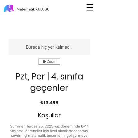
Matematik KULÜBÜ
Burada hiç yer kalmadı.
Zoom
Pzt, Per | 4. sınıfa
geçenler
₺13.499
₺13.499
Türk
lirası
Koşullar
Summer Heroes 25, 2025 yaz döneminde 8-14
yaş arası öğrenciler için özel olarak tasarlanmış,
çevrim içi matematik becerilerini geliştirmeye