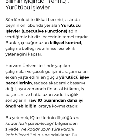
Bilimin Işığında "Yeni IQ": 
Yürütücü İşlevler
Sürdürülebilir dikkat becerisi, aslında 
beynin ön lobunda yer alan 
Yürütücü 
İşlevler (Executive Functions)
 adını 
verdiğimiz bir dizi becerinin temel taşıdır. 
Bunlar, çocuğunuzun 
bilişsel kontrol
, 
çalışma belleği ve zihinsel esneklik 
yeteneğini kapsar.
Harvard Üniversitesi'nde yapılan 
çalışmalar ve çocuk gelişimi araştırmaları, 
erken yaşta edinilen güçlü 
yürütücü işlev 
becerilerinin
, sadece akademik başarıyı 
değil, aynı zamanda finansal istikrarı, iş 
başarısını ve hatta uzun vadeli sağlık 
sonuçlarını 
raw IQ puanından daha iyi 
öngörebildiğini
 ortaya koymaktadır.
Bu yetenek, IQ testlerinin ölçtüğü 
'ne 
kadar hızlı çözebileceği'
 bilgisinden 
ziyade, 
'ne kadar uzun süre kararlı 
kalabileceği'
 bilgisine odaklanır. Bu 