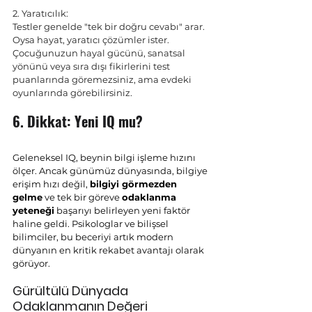
2. Yaratıcılık:
Testler genelde "tek bir doğru cevabı" arar. 
Oysa hayat, yaratıcı çözümler ister. 
Çocuğunuzun hayal gücünü, sanatsal 
yönünü veya sıra dışı fikirlerini test 
puanlarında göremezsiniz, ama evdeki 
oyunlarında görebilirsiniz.
6. Dikkat: Yeni IQ mu? 
Geleneksel IQ, beynin bilgi işleme hızını 
ölçer. Ancak günümüz dünyasında, bilgiye 
erişim hızı değil, 
bilgiyi görmezden 
gelme
 ve tek bir göreve 
odaklanma 
yeteneği
 başarıyı belirleyen yeni faktör 
haline geldi. Psikologlar ve bilişsel 
bilimciler, bu beceriyi artık modern 
dünyanın en kritik rekabet avantajı olarak 
görüyor.
Gürültülü Dünyada 
Odaklanmanın Değeri