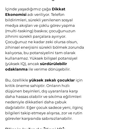
İçinde yaşadığımız çağa 
Dikkat 
Ekonomisi
 adı veriliyor. Telefon 
bildirimleri, sürekli yenilenen sosyal 
medya akışları ve çoklu görev yapma 
(multi-tasking) baskısı; çocuğunuzun 
zihnini sürekli parçalara ayırıyor. 
Çocuğunuz ne kadar zeki olursa olsun, 
zihinsel enerjisini sürekli bölmek zorunda 
kalıyorsa, bu potansiyelini tam olarak 
kullanamaz. Yüksek bilişsel potansiyel 
(yüksek IQ), ancak 
sürdürülebilir 
odaklanma
 ile verime dönüşebilir.
Bu, özellikle 
yüksek zekalı çocuklar
 için 
kritik öneme sahiptir. Onların hızlı 
düşünen beyinleri, dış uyaranlara karşı 
daha hassas olabilir ve sıkılma eğilimleri 
nedeniyle dikkatleri daha çabuk 
dağılabilir. Eğer çocuk sadece yeni, ilginç 
bilgileri takip etmeye alışırsa, zor ve rutin 
görevler karşısında sabırsızlanabilir.