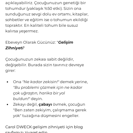
açıklayabiliriz. Çocuğunuzun genetiği bir 
tohumdur (yaklaşık %50 etki). Sizin ona 
sunduğunuz sevgi dolu ev ortamı, kitaplar, 
sohbetler ve eğitim ise o tohumun ekildiği 
topraktır. En kaliteli tohum bile susuz 
kalırsa yeşermez.
Ebeveyn Olarak Gücünüz: "
Gelişim 
Zihniyeti
"
Çocuğunuzun zekası sabit değildir, 
değişebilir. Burada sizin tavrınız devreye 
girer:
Ona 
"Ne kadar zekisin!"
 demek yerine, 
"Bu problemi çözmek için ne kadar 
çok uğraştın, harika bir yol 
buldun!"
 deyin.
Zekayı değil, 
çabayı
 övmek, çocuğun 
"Ben zaten zekiyim, çalışmama gerek 
yok" tuzağına düşmesini engeller.
Carol DWECK gelişim zihniyeti için blog 
sayfamızı ziyaret edin.