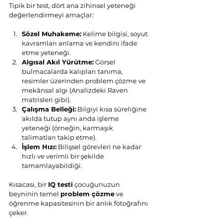
Tipik bir test, dört ana zihinsel yeteneği 
değerlendirmeyi amaçlar:
Sözel Muhakeme:
 Kelime bilgisi, soyut 
kavramları anlama ve kendini ifade 
etme yeteneği.
Algısal Akıl Yürütme:
 Görsel 
bulmacalarda kalıpları tanıma, 
resimler üzerinden problem çözme ve 
mekânsal algı (Analizdeki Raven 
matrisleri gibi).
Çalışma Belleği:
 Bilgiyi kısa süreliğine 
akılda tutup aynı anda işleme 
yeteneği (örneğin, karmaşık 
talimatları takip etme).
İşlem Hızı:
 Bilişsel görevleri ne kadar 
hızlı ve verimli bir şekilde 
tamamlayabildiği.
Kısacası, bir 
IQ testi
 çocuğunuzun 
beyninin temel 
problem çözme
 ve 
öğrenme kapasitesinin bir anlık fotoğrafını 
çeker.