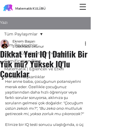
Matematik KULÜBÜ
Yazı
Tüm Paylaşımlar
Ekrem Başarı
Tüm Paylaşımlar
5 dakikada okunur
Dikkat Yeni IQ | Dahilik Bir
Yaratıcı Çocuk Yetiştirme Sanatı
Yük mü? Yüksek IQ'lu
Gamification Blog
Matematik | Eğlenceli ve Etkili
Çocuklar
Üretken Alışkanlıklar
Her anne baba, çocuğunun potansiyelini 
merak eder. Özellikle çocuğunuz 
yaşıtlarından daha hızlı öğreniyor veya 
farklı sorular soruyorsa, aklınıza şu 
soruların gelmesi çok doğaldır: 
"Çocuğum 
üstün zekalı mı?", "Bu zeka ona mutluluk 
getirecek mi, yoksa zorluk mu çıkaracak?"
Elinize bir IQ testi sonucu ulaştığında, o üç 