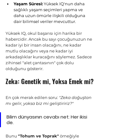
Yaşam Süresi:
 Yüksek IQ'nun daha 
sağlıklı yaşam seçimleri yapma ve 
daha uzun ömürle ilişkili olduğuna 
dair bilimsel veriler mevcuttur.
Yüksek IQ, okul başarısı için harika bir 
habercidir. Ancak bu sayı çocuğunuzun ne 
kadar iyi bir insan olacağını, ne kadar 
mutlu olacağını veya ne kadar iyi 
arkadaşlıklar kuracağını söylemez. Sadece 
zihinsel "alet çantasının" çok dolu 
olduğunu gösterir.
Zeka: Genetik mi, Yoksa Emek mi?
En çok merak edilen soru: 
"Zeka doğuştan 
mı gelir, yoksa biz mi geliştiririz?"
Bilim dünyasının cevabı net: 
Her ikisi 
de.
Bunu 
"Tohum ve Toprak"
 örneğiyle 