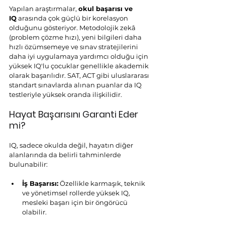
Yapılan araştırmalar, 
okul başarısı ve 
IQ
 arasında çok güçlü bir korelasyon 
olduğunu gösteriyor. Metodolojik zekâ 
(problem çözme hızı), yeni bilgileri daha 
hızlı özümsemeye ve sınav stratejilerini 
daha iyi uygulamaya yardımcı olduğu için 
yüksek IQ'lu çocuklar genellikle akademik 
olarak başarılıdır. SAT, ACT gibi uluslararası 
standart sınavlarda alınan puanlar da IQ 
testleriyle yüksek oranda ilişkilidir.
Hayat Başarısını Garanti Eder 
mi?
IQ, sadece okulda değil, hayatın diğer 
alanlarında da belirli tahminlerde 
bulunabilir:
İş Başarısı:
 Özellikle karmaşık, teknik 
ve yönetimsel rollerde yüksek IQ, 
mesleki başarı için bir öngörücü 
olabilir.