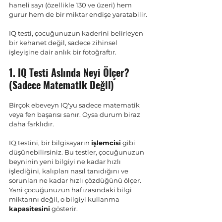
haneli sayı (özellikle 130 ve üzeri) hem 
gurur hem de bir miktar endişe yaratabilir. 
IQ testi, çocuğunuzun kaderini belirleyen 
bir kehanet değil, sadece zihinsel 
işleyişine dair anlık bir fotoğraftır. 
1. IQ Testi Aslında Neyi Ölçer? 
(Sadece Matematik Değil)
Birçok ebeveyn IQ'yu sadece matematik 
veya fen başarısı sanır. Oysa durum biraz 
daha farklıdır.
IQ testini, bir bilgisayarın 
işlemcisi
 gibi 
düşünebilirsiniz. Bu testler, çocuğunuzun 
beyninin yeni bilgiyi ne kadar hızlı 
işlediğini, kalıpları nasıl tanıdığını ve 
sorunları ne kadar hızlı çözdüğünü ölçer. 
Yani çocuğunuzun hafızasındaki bilgi 
miktarını değil, o bilgiyi kullanma 
kapasitesini
 gösterir.