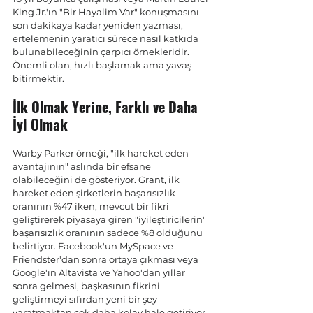
King Jr.'ın "Bir Hayalim Var" konuşmasını 
son dakikaya kadar yeniden yazması, 
ertelemenin yaratıcı sürece nasıl katkıda 
bulunabileceğinin çarpıcı örnekleridir. 
Önemli olan, hızlı başlamak ama yavaş 
bitirmektir.
İlk Olmak Yerine, Farklı ve Daha 
İyi Olmak
Warby Parker örneği, "ilk hareket eden 
avantajının" aslında bir efsane 
olabileceğini de gösteriyor. Grant, ilk 
hareket eden şirketlerin başarısızlık 
oranının %47 iken, mevcut bir fikri 
geliştirerek piyasaya giren "iyileştiricilerin" 
başarısızlık oranının sadece %8 olduğunu 
belirtiyor. Facebook'un MySpace ve 
Friendster'dan sonra ortaya çıkması veya 
Google'ın Altavista ve Yahoo'dan yıllar 
sonra gelmesi, başkasının fikrini 
geliştirmeyi sıfırdan yeni bir şey 
yaratmaktan çok daha kolay hale getiriyor. 