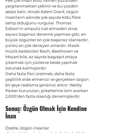
Pek çok insan kötü fikirleri yüzünden 
yargılanmaktan çekinir ve bu yüzden 
sessiz kalır. Ancak Adam Grant, özgün 
insanların aslında çok sayıda kötü fikre 
sahip olduğunu vurgular. Thomas 
Edison'ın ampulü icat etmeden önce 
sayısız başarısız deneme yapması gibi, en 
büyük özgünler en çok başarısız olanlardır, 
çünkü en çok deneyen onlardır. Klasik 
müzik bestecileri Bach, Beethoven ve 
Mozart bile, az sayıda başyapıt ortaya 
çıkarmak için yüzlerce beste yapmak 
zorunda kalmışlardır.
Daha fazla fikir üretmek, daha fazla 
çeşitlilik elde etmenizi ve gerçekten özgün 
bir şeye rastlama şansınızı artırır. Warby 
Parker kurucuları, şirketlerine isim ararken 
2.000'den fazla olasılığı denemişlerdir.
Sonuç: Özgün Olmak İçin Kendine 
İnan
Özetle, özgün insanlar 