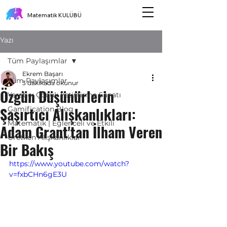
Matematik KULÜBÜ
Yazı
Tüm Paylaşımlar
Ekrem Başarı
Tüm Paylaşımlar
3 dakikada okunur
Özgün Düşünürlerin
Yaratıcı Çocuk Yetiştirme Sanatı
Şaşırtıcı Alışkanlıkları:
Gamification Blog
Matematik | Eğlenceli ve Etkili
Adam Grant'tan İlham Veren
Üretken Alışkanlıklar
Bir Bakış
https://www.youtube.com/watch?
v=fxbCHn6gE3U