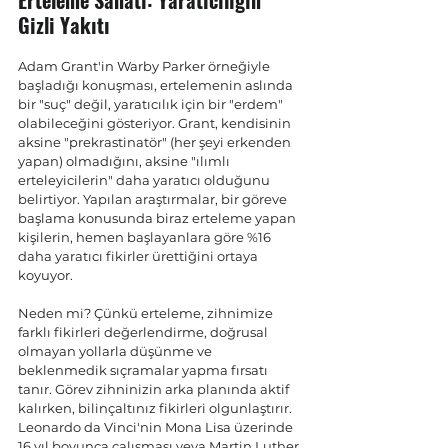
Gizli Yakıtı
Adam Grant'in Warby Parker örneğiyle 
başladığı konuşması, ertelemenin aslında 
bir "suç" değil, yaratıcılık için bir "erdem" 
olabileceğini gösteriyor. Grant, kendisinin 
aksine "prekrastinatör" (her şeyi erkenden 
yapan) olmadığını, aksine "ılımlı 
erteleyicilerin" daha yaratıcı olduğunu 
belirtiyor. Yapılan araştırmalar, bir göreve 
başlama konusunda biraz erteleme yapan 
kişilerin, hemen başlayanlara göre %16 
daha yaratıcı fikirler ürettiğini ortaya 
koyuyor.
Neden mi? Çünkü erteleme, zihnimize 
farklı fikirleri değerlendirme, doğrusal 
olmayan yollarla düşünme ve 
beklenmedik sıçramalar yapma fırsatı 
tanır. Görev zihninizin arka planında aktif 
kalırken, bilinçaltınız fikirleri olgunlaştırır. 
Leonardo da Vinci'nin Mona Lisa üzerinde 
16 yıl boyunca çalışması veya Martin Luther 