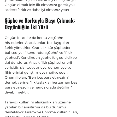
Özgün olmak için ilk olmanıza gerek yok; 
sadece farklı ve daha iyi olmanız yeterli.
Şüphe ve Korkuyla Başa Çıkmak: 
Özgünlüğün İki Yüzü
Özgün insanlar da korku ve şüphe 
hissederler. Ancak onlar, bu duyguları 
farklı yönetirler. Grant, iki tür şüpheden 
bahsediyor: "kendinden şüphe" ve "fikir 
şüphesi". Kendinden şüphe felç edicidir ve 
sizi dondurur. Ancak fikir şüphesi enerji 
vericidir; sizi test etmeye, denemeye ve 
fikirlerinizi geliştirmeye motive eder. 
Önemli olan, "Ben beş para etmezim" 
demek yerine, "İlk taslaklar her zaman beş 
para etmezdir ve henüz orada değilim" 
diyebilmektir.
Tarayıcı kullanım alışkanlıkları üzerine 
yapılan bir araştırma da bu durumu 
destekliyor. Firefox ve Chrome kullanıcıları, 
Internet Explorer ve Safari 