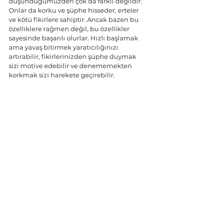
düşündüğümüzden çok da farklı değildir. 
Onlar da korku ve şüphe hisseder, erteler 
ve kötü fikirlere sahiptir. Ancak bazen bu 
özelliklere rağmen değil, bu özellikler 
sayesinde başarılı olurlar. Hızlı başlamak 
ama yavaş bitirmek yaratıcılığınızı 
artırabilir, fikirlerinizden şüphe duymak 
sizi motive edebilir ve denememekten 
korkmak sizi harekete geçirebilir. 
Unutmayın, birkaç iyi fikir elde etmek için 
çok sayıda kötü fikre ihtiyacınız var.
Özgün olmak kolay değildir, ancak Adam 
Grant'in de belirttiği gibi, çevremizdeki 
dünyayı iyileştirmenin en iyi yolu budur. 
Kendinize inanın ve iç sesinizi dinleyerek, 
varsayılanı sorgulayarak ve denemekten 
çekinmeyerek kendi özgün 
yolculuğunuza başlayın.
Anahtar Kelimeler:
 Özgün Düşünürler, 
Adam Grant, TED Konuşması, Yaratıcılık, 
Erteleme, Fikir Üretme, İnovasyon, Başarı, 
Warby Parker, Martin Luther King Jr., 
Leonardo da Vinci.